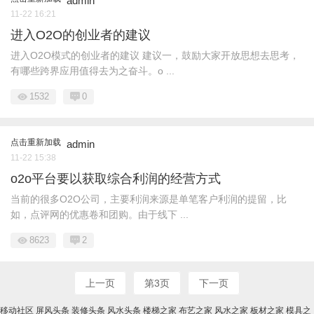
admin
11-22 16:21
进入O2O的创业者的建议
进入O2O模式的创业者的建议 建议一，鼓励大家开放思想去思考，
有哪些跨界应用值得去为之奋斗。o ...
1532
0
点击重新加载
admin
11-22 15:38
o2o平台要以获取综合利润的经营方式
当前的很多O2O公司，主要利润来源是单笔客户利润的提留，比
如，点评网的优惠卷和团购。由于线下 ...
8623
2
上一页
第3页
下一页
移动社区
屏风头条
装修头条
风水头条
楼梯之家
布艺之家
风水之家
板材之家
模具之