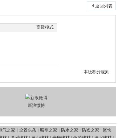
返回列表
高级模式
本版积分规则
新浪微博
电气之家
|
全景头条
|
照明之家
|
防水之家
|
防盗之家
|
区快
建材
|
滁州建材
|
黄山建材
|
安庆建材
|
铜陵建材
|
淮北建材
|