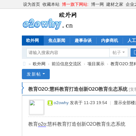
设为首页
收藏本站
博一旗下网站:
博一网
建材之家
企业
欧外网
焦点新闻
趣事杂谈
内参商机
人工
帖子
»
欧外网
›
前沿信息交流区
›
项目展示
›
教育O2O:慧
欧
发新帖
外
教育O2O:慧科教育打造创新O2O教育生态系统
[复
网
o2
o2owhy
发表于 11-23 19:54
|
显示全部楼
o
w
教育
o2o
:慧科教育打造创新O2O教育生态系统
hy