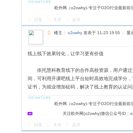
欧外网（o2owhy)-专注于O2O行业最新
回复
支持
反对
楼主
|
o2owhy
发表于 11-23 19:55
|
显
线上线下效果转化，让学习更有价值
依托慧科教育线下的合作高校资源，用户通过开
间，可利用开课吧线上平台短时高效地完成学分，
证书，为就业增加砝码，解决了线上教育的认证问
欧外网（o2owhy)-专注于O2O行业最新
关注欧外网(o2owhy)微信公众号ID：o2
回复
支持
反对