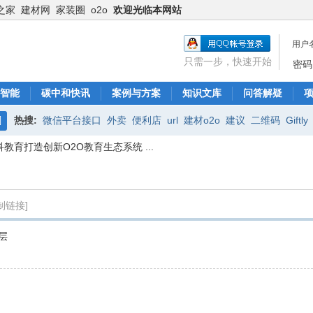
之家
建材网
家装圈
o2o
欢迎光临本网站
用户
只需一步，快速开始
密码
智能
碳中和快讯
案例与方案
知识文库
问答解疑
热搜:
微信平台接口
外卖
便利店
url
建材o2o
建议
二维码
Giftly
搜
科教育打造创新O2O教育生态系统 ...
腾讯电商
商业模式
微信O2O
服务
索
制链接]
层