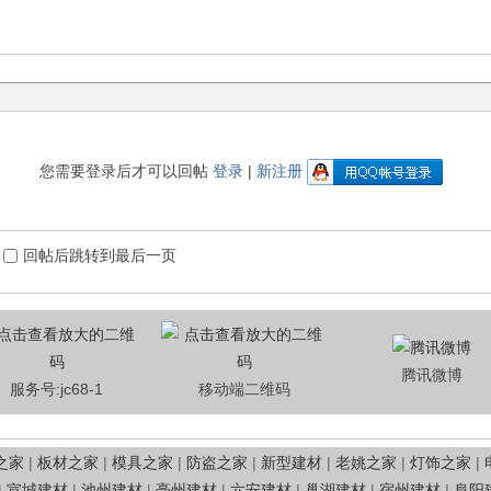
您需要登录后才可以回帖
登录
|
新注册
回帖后跳转到最后一页
腾讯微博
服务号:jc68-1
移动端二维码
之家
|
板材之家
|
模具之家
|
防盗之家
|
新型建材
|
老姚之家
|
灯饰之家
|
|
宣城建材
|
池州建材
|
亳州建材
|
六安建材
|
巢湖建材
|
宿州建材
|
阜阳