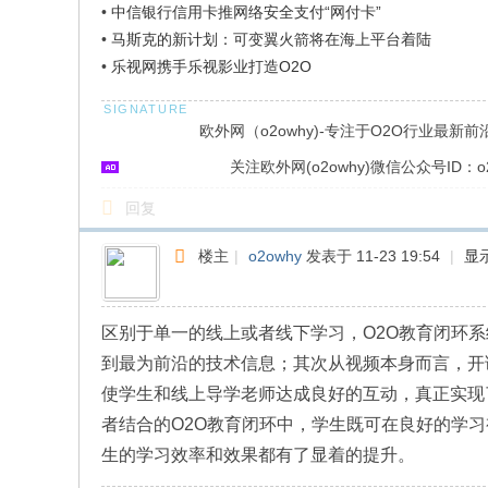
•
中信银行信用卡推网络安全支付“网付卡”
•
马斯克的新计划：可变翼火箭将在海上平台着陆
•
乐视网携手乐视影业打造O2O
欧外网（o2owhy)-专注于O2O行业最新
关注欧外网(o2owhy)微信公众号ID：o2
回复
楼主
|
o2owhy
发表于 11-23 19:54
|
显
区别于单一的线上或者线下学习，O2O教育闭环
到最为前沿的技术信息；其次从视频本身而言，开课
使学生和线上导学老师达成良好的互动，真正实现
者结合的O2O教育闭环中，学生既可在良好的学
生的学习效率和效果都有了显着的提升。