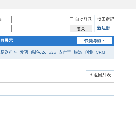
自动登录
找回密码
名
新注册
登录
项目展示
快捷导航
易到租车
发票
保险o2o
o2o
支付宝
旅游
创业
CRM
返回列表