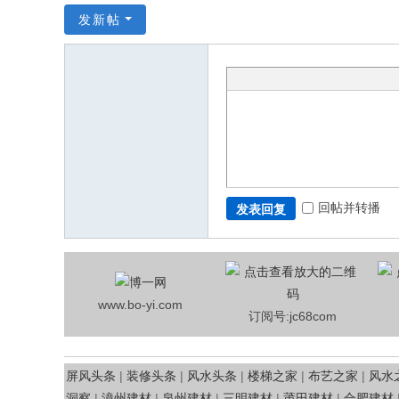
发新帖
回帖并转播
发表回复
www.bo-yi.com
订阅号:jc68com
屏风头条
|
装修头条
|
风水头条
|
楼梯之家
|
布艺之家
|
风水
洞察
|
漳州建材
|
泉州建材
|
三明建材
|
莆田建材
|
合肥建材