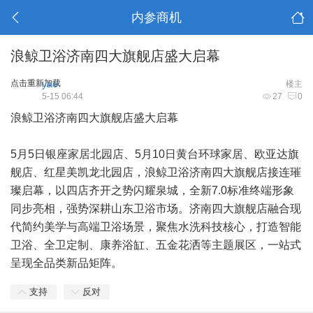
内参商机
浪鲸卫浴济南四大旗舰店盛大启幕
点击重新加载
yao
楼主
5-15 06:44
27
0
浪鲸卫浴济南四大旗舰店盛大启幕
5月5日银座
家居
北园店、5月10日黄台环球家居、欧亚达旗
舰店、红星美凯龙北园店，浪鲸卫浴济南四大旗舰店接连璀
璨启幕，以四店齐开之势闪耀泉城，全新7.0标准终端形象
同步亮相，强势深耕山东卫浴市场。济南四大旗舰店融合现
代简约美学与高端卫浴场景，聚焦水洗科技核心，打造智能
卫浴、全卫定制、康养浴缸、五金花洒等主题展区，一站式
呈现全品类新品矩阵。
支持
反对