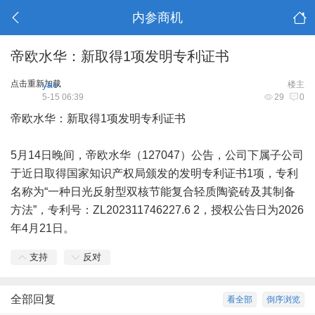
内参商机
帝欧水华：新取得1项发明专利证书
点击重新加载
yao
楼主
5-15 06:39
29
0
帝欧水华：新取得1项发明专利证书
5月14日晚间，帝欧水华（127047）公告，公司下属子公司
于近日取得国家知识产权局颁发的发明专利证书1项，专利
名称为“一种日光反射型双核节能复合轻质陶
瓷砖
及其制备
方法”，专利号：ZL202311746227.6 2，授权公告日为2026
年4月21日。
支持
反对
全部回复
看全部
倒序浏览